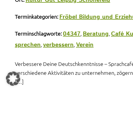
Kultur Gut Leipzig Schönefeld
Fröbel Bildung und Erzi
Terminkategorien:
04347
Beratung
Café Ku
Terminschlagworte:
,
,
sprechen
verbessern
Verein
,
,
Verbessere Deine Deutschkenntnisse – Sprachcafé
verschiedene Aktivitäten zu unternehmen, zögern S
[…]