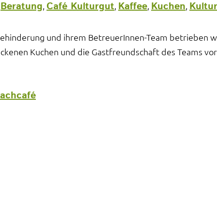
Beratung
Café Kulturgut
Kaffee
Kuchen
Kultu
,
,
,
,
,
Behinderung und ihrem BetreuerInnen-Team betrieben wi
backenen Kuchen und die Gastfreundschaft des Teams vor
rachcafé