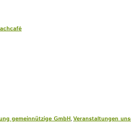
rachcafé
ehung gemeinnützige GmbH
Veranstaltungen uns
,