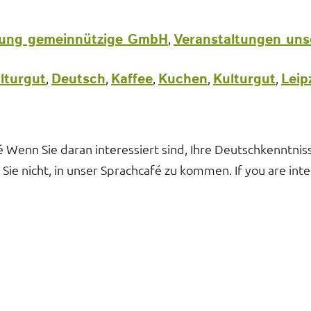
ehung gemeinnützige GmbH
Veranstaltungen uns
,
lturgut
Deutsch
Kaffee
Kuchen
Kulturgut
Leip
,
,
,
,
,
 Wenn Sie daran interessiert sind, Ihre Deutschkenntni
ie nicht, in unser Sprachcafé zu kommen. If you are int