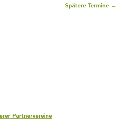
Spätere Termine
→
erer Partnervereine