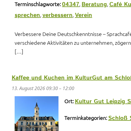
04347
Beratung
Café Ku
Terminschlagworte:
,
,
sprechen
verbessern
Verein
,
,
Verbessere Deine Deutschkenntnisse – Sprachcafé
verschiedene Aktivitäten zu unternehmen, zögern S
[…]
Kaffee und Kuchen im KulturGut am Schlo
13. August 2026 09:30
–
12:00
Kultur Gut Leipzig 
Ort:
Schloß 
Terminkategorien: