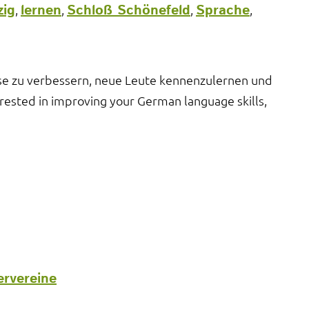
zig
lernen
Schloß Schönefeld
Sprache
,
,
,
,
sse zu verbessern, neue Leute kennenzulernen und
erested in improving your German language skills,
ervereine