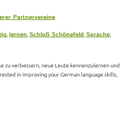
erer Partnervereine
zig
lernen
Schloß Schönefeld
Sprache
,
,
,
,
sse zu verbessern, neue Leute kennenzulernen und
erested in improving your German language skills,
Spätere Termine
→