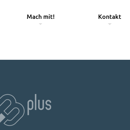
Mach mit!
Kontakt