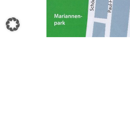
Der Flyer sollte auch an den einzelnen Stationen au
Post Views:
243
Zur News-Übersicht