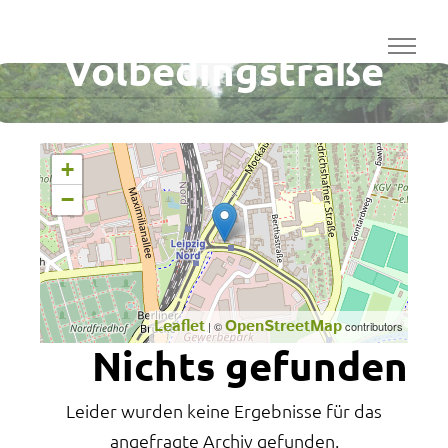
Mockauer Straßee /
Volbedingstraße
+
−
Leaflet
OpenStreetMap
| ©
contributors
Nichts gefunden
Leider wurden keine Ergebnisse für das
angefragte Archiv gefunden.