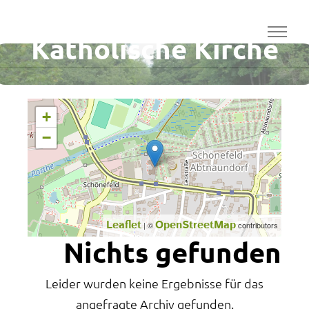
Gemeindesaal
Katholische Kirche
+
−
Leaflet
OpenStreetMap
| ©
contributors
Nichts gefunden
Leider wurden keine Ergebnisse für das
angefragte Archiv gefunden.