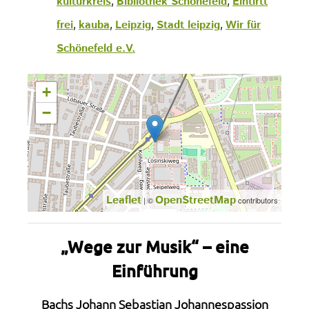
kulturkreis
Bibliothek Schönefeld
Eintirtt
,
,
,
,
frei
kauba
Leipzig
Stadt leipzig
Wir für
Schönefeld e.V.
+
−
Leaflet
OpenStreetMap
| ©
contributors
„Wege zur Musik“ – eine
Einführung
Bachs Johann Sebastian
Johannespassion