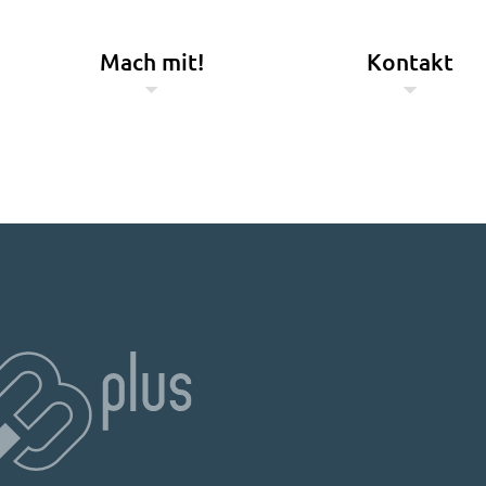
Mach mit!
Kontakt